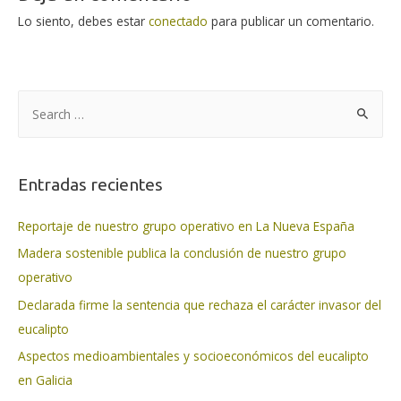
Lo siento, debes estar
conectado
para publicar un comentario.
B
u
s
c
Entradas recientes
a
r
Reportaje de nuestro grupo operativo en La Nueva España
p
Madera sostenible publica la conclusión de nuestro grupo
o
operativo
r
Declarada firme la sentencia que rechaza el carácter invasor del
:
eucalipto
Aspectos medioambientales y socioeconómicos del eucalipto
en Galicia