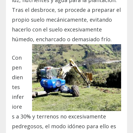
luz, nutrientes y agua para la plantación.
Tras el desbroce, se procede a preparar el
propio suelo mecánicamente, evitando
hacerlo con el suelo excesivamente
húmedo, encharcado o demasiado frío.
Con
pen
dien
tes
infer
iore
s a 30% y terrenos no excesivamente
pedregosos, el modo idóneo para ello es