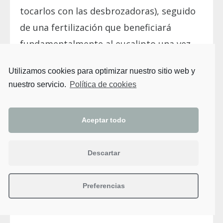
tocarlos con las desbrozadoras), seguido
de una fertilización que beneficiará
fundamentalmente al eucalipto una vez
que el sotobosque ha sido controlado. De
Utilizamos cookies para optimizar nuestro sitio web y
este modo conseguiremos que en el
nuestro servicio.
Política de cookies
futuro la competencia de otras especies
sea mucho menor, ya que el eucalipto,
Aceptar todo
aprovechando la falta de competencia y la
fertilización, habrá tenido ocasión de
Descartar
llegar hasta una situación en la que
difícilmente le va a hacer sombra otra
Preferencias
especie hasta su madurez, ni va a
comprometer su nutrición.