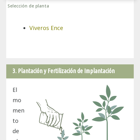
Selección de planta
Viveros Ence
3. Plantación y Fertilización de Implantación
El
mo
men
to
de